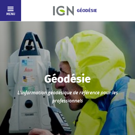
Aller au contenu principal
GÉODÉSIE
MENU
Accueil
Géodésie
L'information géodésique de référence pour les
professionnels