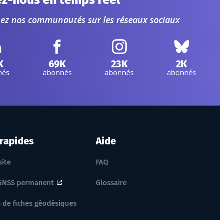
ez-nous en temps réel
nez nos communautés sur les réseaux sociaux
inkedIn IGN :
Facebook IGN :
Instagram IGN :
Bluesky :
K
69K
23K
2K
nés
abonnés
abonnés
abonnés
 rapides
Aide
site
FAQ
GNSS permanent
Glossaire
 de fiches géodésiques