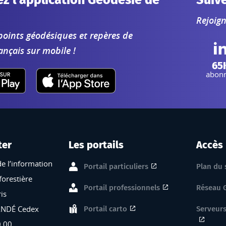
z l'application Géodésie de
Suiv
Rejoig
points géodésiques et repères de
ançais sur mobile !
L
65
abon
ter
Les portails
Accès
de l’information
Portail particuliers
Plan du 
forestière
Portail professionnels
Réseau 
is
ANDÉ Cedex
Portail carto
Serveurs
0 00