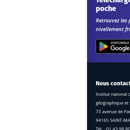
Télécharge
poche
Retrouvez les 
nivellement fr
Nous contac
Institut national 
géographique et 
73 avenue de Par
94165 SAINT-M
Tél. : 01 43 98 8