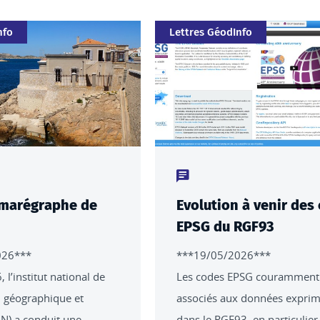
Catégorie
nfo
Lettres GéodInfo
nu : actualités
Type de contenu : actualités
 marégraphe de
Evolution à venir des
EPSG du RGF93
026***
***19/05/2026***
, l’institut national de
Les codes EPSG couramment
n géographique et
associés aux données expri
GN) a conduit une
dans le RGF93, en particulier