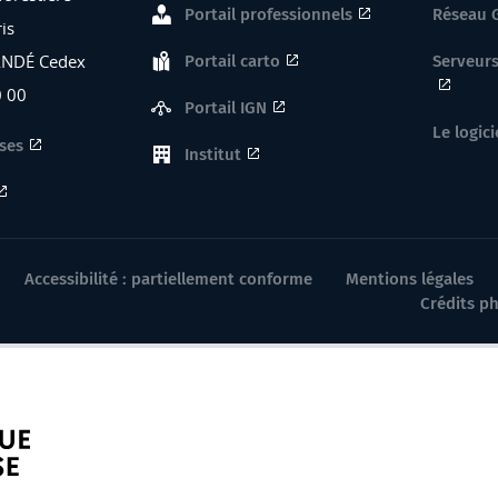
Portail professionnels
Réseau 
is
ANDÉ Cedex
Portail carto
Serveurs
0 00
Portail IGN
Le logici
ses
Institut
Accessibilité : partiellement conforme
Mentions légales
Crédits p