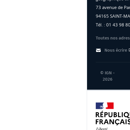
73 avenue de Par
94165 SAINT-M
Tél. : 01 43 98 8
Toutes nos adres
Nous écrire
© IGN -
2026