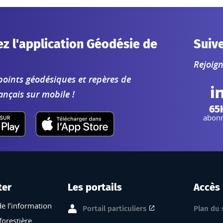
z l'application Géodésie de
Suiv
Rejoig
points géodésiques et repères de
ançais sur mobile !
L
65
abon
ter
Les portails
Accès
de l’information
Portail particuliers
Plan du 
forestière