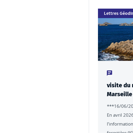
Catégorie
Lettres GéodI
Type de conte
visite du
Marseille
***16/06/2
En avril 2026
l’informatio
forestière (I