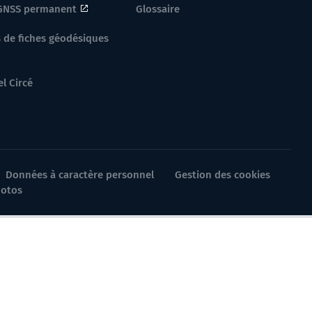
GNSS permanent
Glossaire
 de fiches géodésiques
el Circé
Données à caractère personnel
Gestion des cookies
hotos