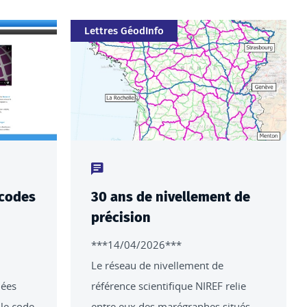
Catégorie
Lettres GéodInfo
Type de contenu : actualités
 codes
30 ans de nivellement de
précision
***14/04/2026***
Le réseau de nivellement de
mées
référence scientifique NIREF relie
 le code
entre eux des marégraphes situés