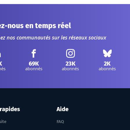
ez-nous en temps réel
nez nos communautés sur les réseaux sociaux
inkedIn IGN :
Facebook IGN :
Instagram IGN :
Bluesky :
K
69K
23K
2K
nés
abonnés
abonnés
abonnés
 rapides
Aide
site
FAQ