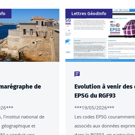
Catégorie
nfo
Lettres GéodInfo
nu : actualités
Type de contenu : actualités
 marégraphe de
Evolution à venir des
EPSG du RGF93
026***
***19/05/2026***
, l’institut national de
Les codes EPSG couramment
n géographique et
associés aux données expri
GN) a conduit une
dans le RGF93, en particulier