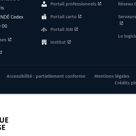
Portail professionnels
Réseau 
is
ANDÉ Cedex
Portail carto
Serveurs
0 00
Portail IGN
Le logici
ses
Institut
Accessibilité : partiellement conforme
Mentions légales
Crédits p