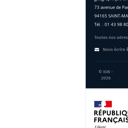
73 avenue de Par
94165 SAINT-M
Tél. : 01 43 98 8
Toutes nos adres
Nous écrire
© IGN -
2026