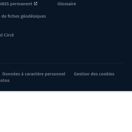
GNSS permanent
Glossaire
 de fiches géodésiques
el Circé
Données à caractère personnel
Gestion des cookies
hotos