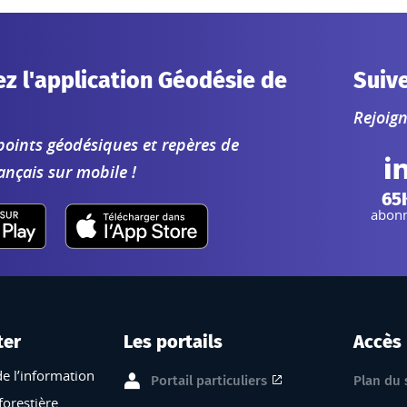
z l'application Géodésie de
Suiv
Rejoig
points géodésiques et repères de
ançais sur mobile !
L
65
abon
ter
Les portails
Accès
de l’information
Portail particuliers
Plan du 
forestière