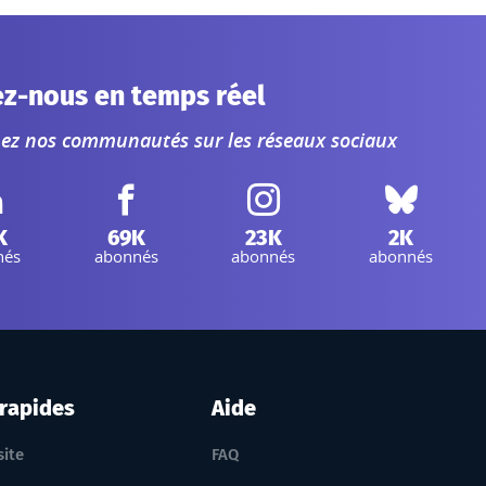
ez-nous en temps réel
nez nos communautés sur les réseaux sociaux
inkedIn IGN :
Facebook IGN :
Instagram IGN :
Bluesky :
K
69K
23K
2K
nés
abonnés
abonnés
abonnés
 rapides
Aide
site
FAQ