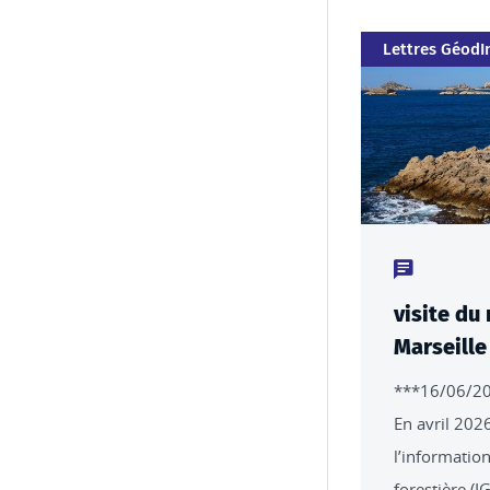
Catégorie
Lettres GéodI
Type de conte
visite du
Marseille
***16/06/2
En avril 2026
l’informatio
forestière (I